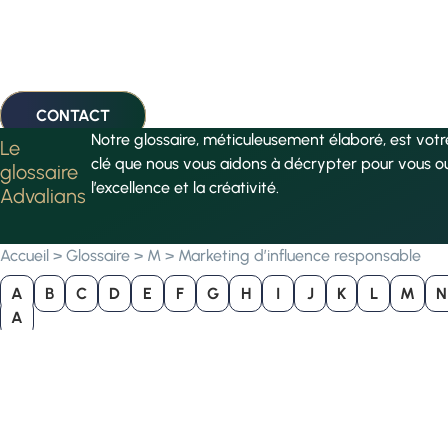
CONTACT
Notre glossaire, méticuleusement élaboré, est vot
Le
clé que nous vous aidons à décrypter pour vous o
glossaire
l’excellence et la créativité.
Advalians
Accueil
>
Glossaire
>
M
>
Marketing d’influence responsable
A
B
C
D
E
F
G
H
I
J
K
L
M
N
A