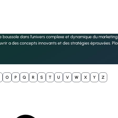
re boussole dans l’univers complexe et dynamique du marketing, 
uvrir a des concepts innovants et des stratégies éprouvées. Pl
O
P
Q
R
S
T
U
V
W
X
Y
Z
B