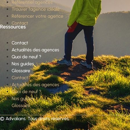
Référentiel agences
Trouver l’agence idéale
Référencer votre agence
Contact
Ressources
Contact
Actualités des agences
Quoi de neuf ?
Nos guides
Glossaire
Contact
Actualités des agences
Quoi de neuf ?
Nos guides
Glossaire
©
Advalians
. Tous droits réservés.