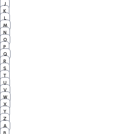
J
K
L
M
N
O
P
Q
R
S
T
U
V
W
X
Y
Z
A
B