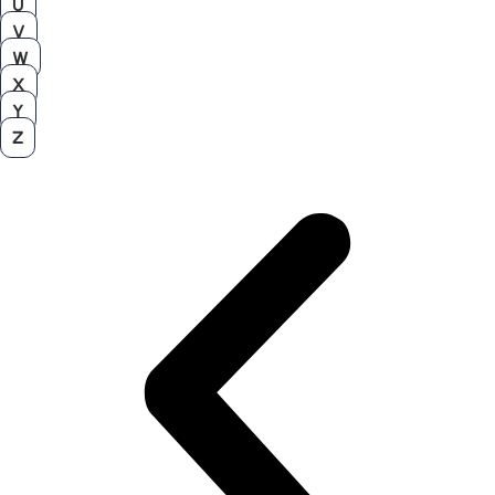
U
V
W
X
Y
Z