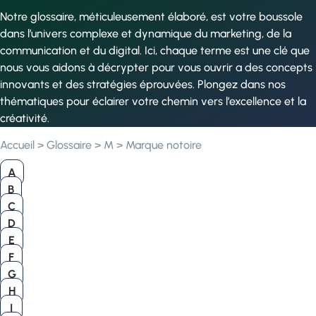
Notre glossaire, méticuleusement élaboré, est votre boussole
dans l’univers complexe et dynamique du marketing, de la
communication et du digital. Ici, chaque terme est une clé que
nous vous aidons à décrypter pour vous ouvrir a des concepts
innovants et des stratégies éprouvées. Plongez dans nos
thématiques pour éclairer votre chemin vers l’excellence et la
créativité.
Accueil
>
Glossaire
>
M
>
Marque notoire
A
B
C
D
E
F
G
H
I