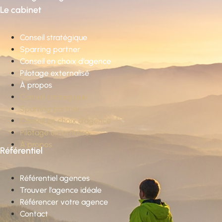
Le cabinet
Conseil stratégique
Sparring partner
Conseil en choix d’agence
Pilotage externalisé
À propos
Conseil stratégique
Sparring partner
Conseil en choix d’agence
Pilotage externalisé
À propos
Référentiel
Référentiel agences
Trouver l’agence idéale
Référencer votre agence
Contact