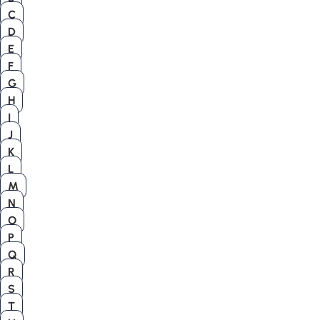
C
D
E
F
G
H
I
J
K
L
M
N
O
P
Q
R
S
T