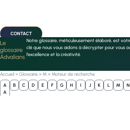
CONTACT
Notre glossaire, méticuleusement élaboré, est vot
Le
clé que nous vous aidons à décrypter pour vous o
glossaire
l’excellence et la créativité.
Advalians
Accueil
>
Glossaire
>
M
>
Moteur de recherche
A
B
C
D
E
F
G
H
I
J
K
L
M
N
A