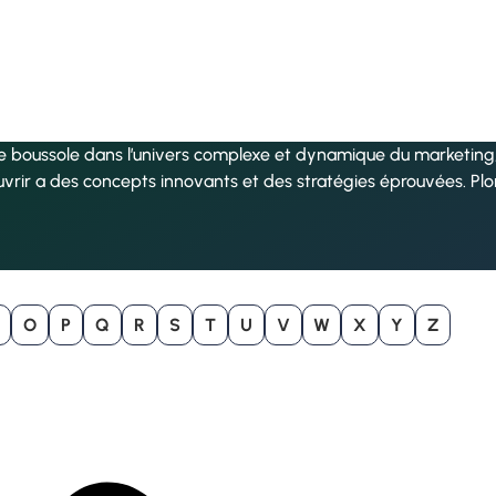
re boussole dans l’univers complexe et dynamique du marketing, 
uvrir a des concepts innovants et des stratégies éprouvées. Pl
O
P
Q
R
S
T
U
V
W
X
Y
Z
B