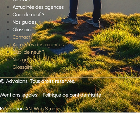
Actualités des agences
Quoi de neuf ?
Nos guides
Glossaire
Contact
Actualités des agences
Quoi de neuf ?
Nos guides
Glossaire
©
Advalians
. Tous droits réservés.
Mentions légales
–
Politique de confidentialité
Réalisation
AN. Web Studio
.