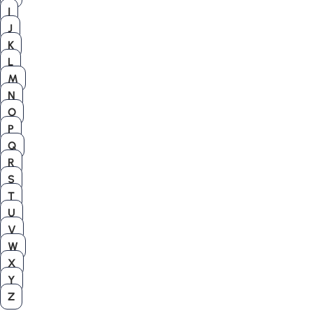
I
J
K
L
M
N
O
P
Q
R
S
T
U
V
W
X
Y
Z