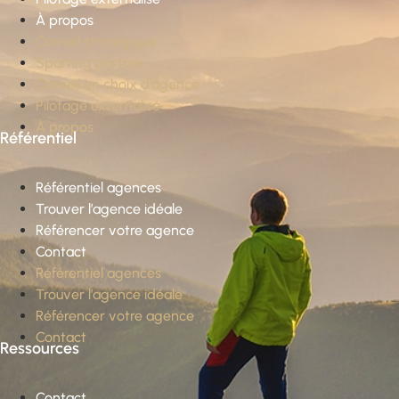
À propos
Conseil stratégique
Sparring partner
Conseil en choix d’agence
Pilotage externalisé
À propos
Référentiel
Référentiel agences
Trouver l’agence idéale
Référencer votre agence
Contact
Référentiel agences
Trouver l’agence idéale
Référencer votre agence
Contact
Ressources
Contact