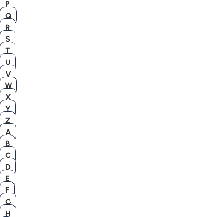
P
Q
R
S
T
U
V
W
X
Y
Z
A
B
C
D
E
F
G
H