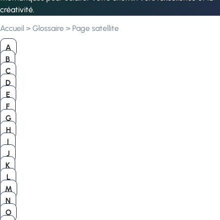
créativité.
Accueil
>
Glossaire
>
Page satellite
A
B
C
D
E
F
G
H
I
J
K
L
M
N
O