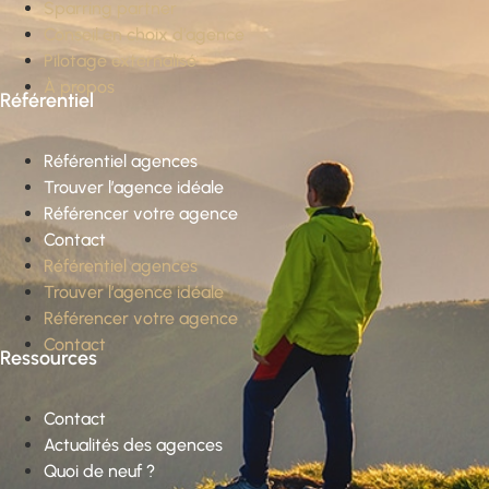
Sparring partner
Conseil en choix d’agence
Pilotage externalisé
À propos
Référentiel
Référentiel agences
Trouver l’agence idéale
Référencer votre agence
Contact
Référentiel agences
Trouver l’agence idéale
Référencer votre agence
Contact
Ressources
Contact
Actualités des agences
Quoi de neuf ?