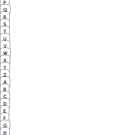
P
Q
R
S
T
U
V
W
X
Y
Z
A
B
C
D
E
F
G
H