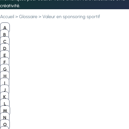
créativité.
Accueil
>
Glossaire
>
Valeur en sponsoring sportif
A
B
C
D
E
F
G
H
I
J
K
L
M
N
O