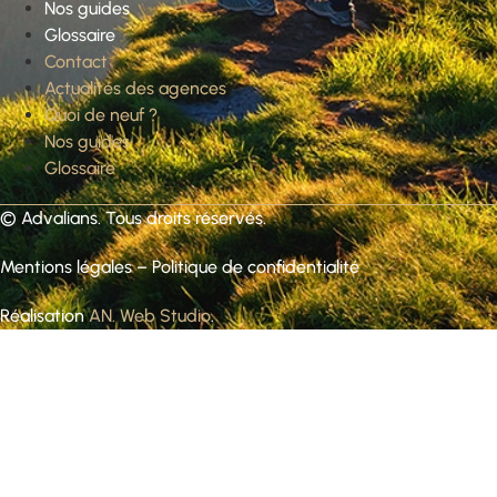
Nos guides
Glossaire
Contact
Actualités des agences
Quoi de neuf ?
Nos guides
Glossaire
©
Advalians
. Tous droits réservés.
Mentions légales
–
Politique de confidentialité
Réalisation
AN. Web Studio
.