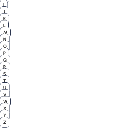
I
J
K
L
M
N
O
P
Q
R
S
T
U
V
W
X
Y
Z