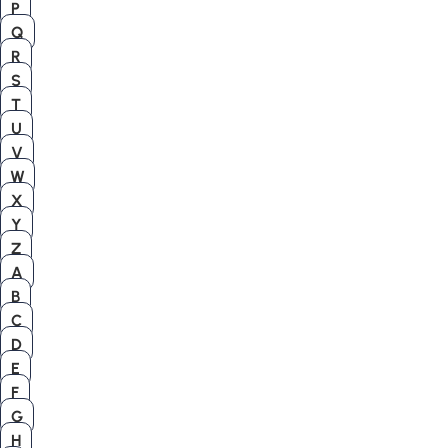
P
Q
R
S
T
U
V
W
X
Y
Z
A
B
C
D
E
F
G
H