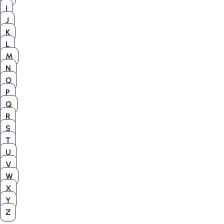
I
J
K
L
M
N
O
P
Q
R
S
T
U
V
W
X
Y
Z