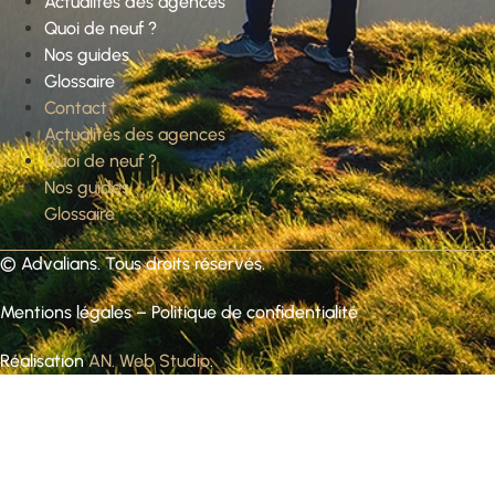
Actualités des agences
Quoi de neuf ?
Nos guides
Glossaire
Contact
Actualités des agences
Quoi de neuf ?
Nos guides
Glossaire
©
Advalians
. Tous droits réservés.
Mentions légales
–
Politique de confidentialité
Réalisation
AN. Web Studio
.