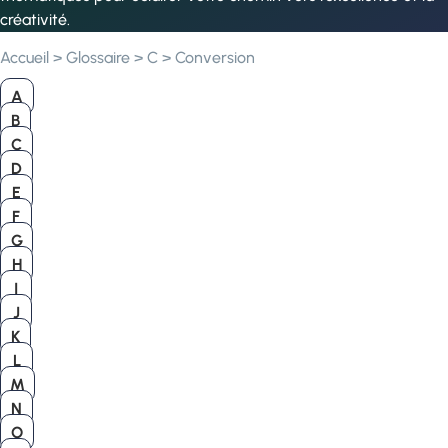
créativité.
Accueil
>
Glossaire
>
C
>
Conversion
A
B
C
D
E
F
G
H
I
J
K
L
M
N
O