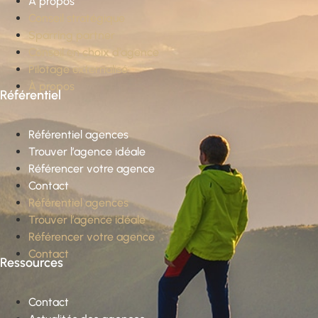
À propos
Conseil stratégique
Sparring partner
Conseil en choix d’agence
Pilotage externalisé
À propos
Référentiel
Référentiel agences
Trouver l’agence idéale
Référencer votre agence
Contact
Référentiel agences
Trouver l’agence idéale
Référencer votre agence
Contact
Ressources
Contact