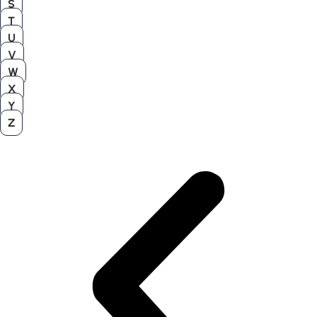
S
T
U
V
W
X
Y
Z