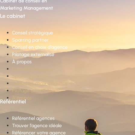
Cabinet de conseil en
Marketing Management
Le cabinet
Conseil stratégique
Sparring partner
Conseil en choix d’agence
Pilotage externalisé
À propos
Conseil stratégique
Sparring partner
Conseil en choix d’agence
Pilotage externalisé
À propos
Référentiel
Référentiel agences
Trouver l’agence idéale
Référencer votre agence