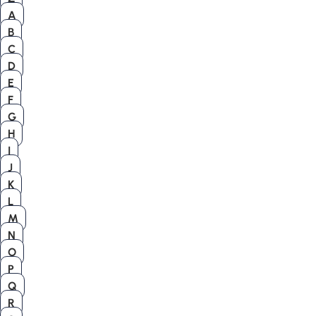
A
B
C
D
E
F
G
H
I
J
K
L
M
N
O
P
Q
R