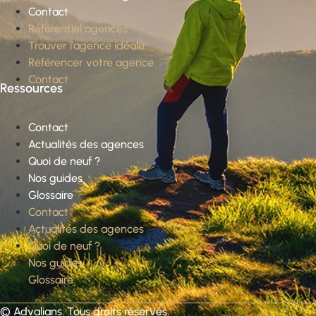
Contact
Référentiel agences
Trouver l’agence idéale
Référencer votre agence
Contact
Ressources
Contact
Actualités des agences
Quoi de neuf ?
Nos guides
Glossaire
Contact
Actualités des agences
Quoi de neuf ?
Nos guides
Glossaire
©
Advalians
. Tous droits réservés.