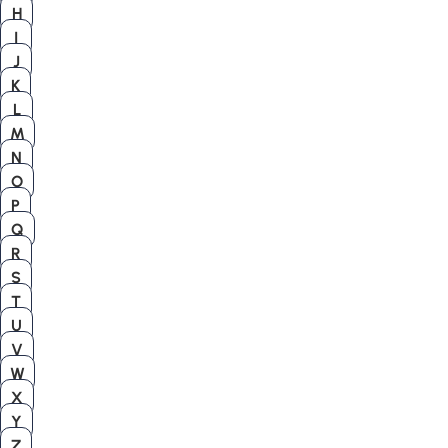
H
I
J
K
L
M
N
O
P
Q
R
S
T
U
V
W
X
Y
Z