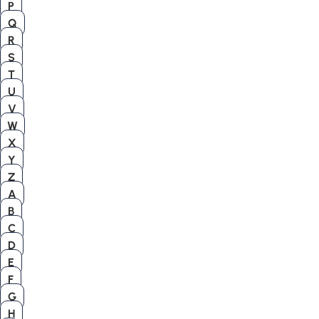
P
Q
R
S
T
U
V
W
X
Y
Z
A
B
C
D
E
F
G
H