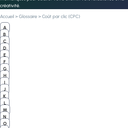
créativité.
Accueil
>
Glossaire
>
Coût par clic (CPC)
A
B
C
D
E
F
G
H
I
J
K
L
M
N
O