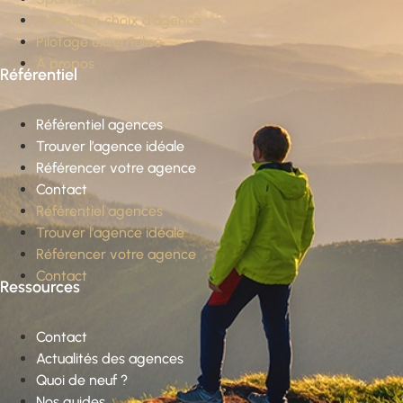
Conseil en choix d’agence
Pilotage externalisé
À propos
Référentiel
Référentiel agences
Trouver l’agence idéale
Référencer votre agence
Contact
Référentiel agences
Trouver l’agence idéale
Référencer votre agence
Contact
Ressources
Contact
Actualités des agences
Quoi de neuf ?
Nos guides