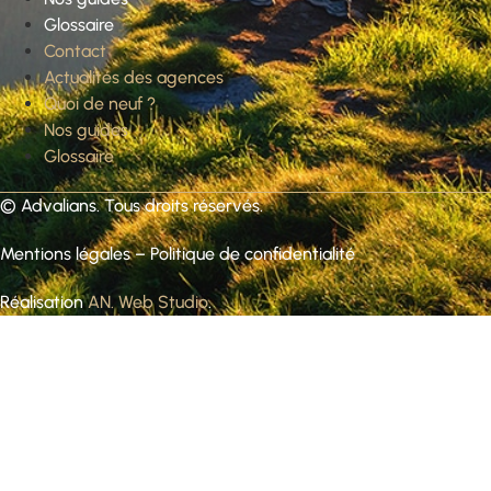
Glossaire
Contact
Actualités des agences
Quoi de neuf ?
Nos guides
Glossaire
©
Advalians
. Tous droits réservés.
Mentions légales
–
Politique de confidentialité
Réalisation
AN. Web Studio
.