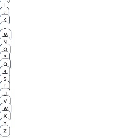
I
J
K
L
M
N
O
P
Q
R
S
T
U
V
W
X
Y
Z