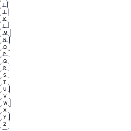
I
J
K
L
M
N
O
P
Q
R
S
T
U
V
W
X
Y
Z