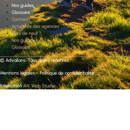
Nos guides
Glossaire
Contact
Actualités des agences
Quoi de neuf ?
Nos guides
Glossaire
©
Advalians
. Tous droits réservés.
Mentions légales
–
Politique de confidentialité
Réalisation
AN. Web Studio
.