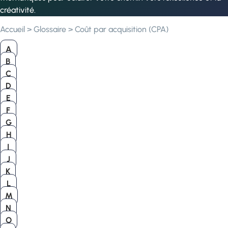
créativité.
Accueil
>
Glossaire
>
Coût par acquisition (CPA)
A
B
C
D
E
F
G
H
I
J
K
L
M
N
O