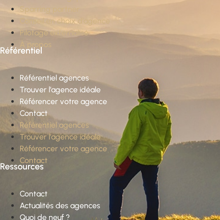
Sparring partner
Conseil en choix d’agence
Pilotage externalisé
À propos
Référentiel
Référentiel agences
Trouver l’agence idéale
Référencer votre agence
Contact
Référentiel agences
Trouver l’agence idéale
Référencer votre agence
Contact
Ressources
Contact
Actualités des agences
Quoi de neuf ?