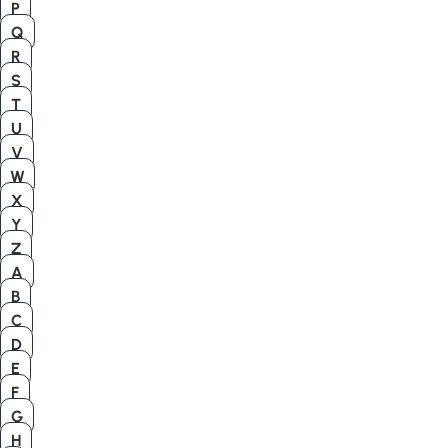
P
Q
R
S
T
U
V
W
X
Y
Z
A
B
C
D
E
F
G
H