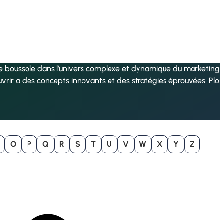
re boussole dans l’univers complexe et dynamique du marketing, 
uvrir a des concepts innovants et des stratégies éprouvées. Pl
O
P
Q
R
S
T
U
V
W
X
Y
Z
B