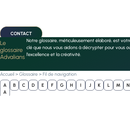
CONTACT
Notre glossaire, méticuleusement élaboré, est vot
Le
clé que nous vous aidons à décrypter pour vous o
glossaire
l’excellence et la créativité.
Advalians
Accueil
>
Glossaire
>
Fil de navigation
A
B
C
D
E
F
G
H
I
J
K
L
M
N
A