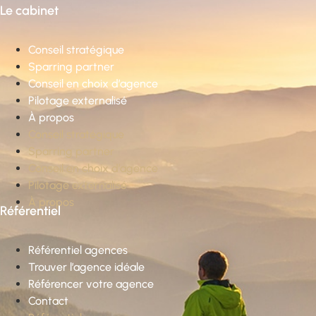
Le cabinet
Conseil stratégique
Sparring partner
Conseil en choix d’agence
Pilotage externalisé
À propos
Conseil stratégique
Sparring partner
Conseil en choix d’agence
Pilotage externalisé
À propos
Référentiel
Référentiel agences
Trouver l’agence idéale
Référencer votre agence
Contact