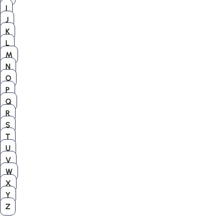
I
J
K
L
M
N
O
P
Q
R
S
T
U
V
W
X
Y
Z