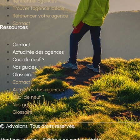
Référentiel agences
Trouver l’agence idéale
Référencer votre agence
Contact
Ressources
Contact
Actualités des agences
Quoi de neuf ?
Nos guides
Glossaire
Contact
Actualités des agences
Quoi de neuf ?
Nos guides
Glossaire
©
Advalians
. Tous droits réservés.
Mentions légales
–
Politique de confidentialité