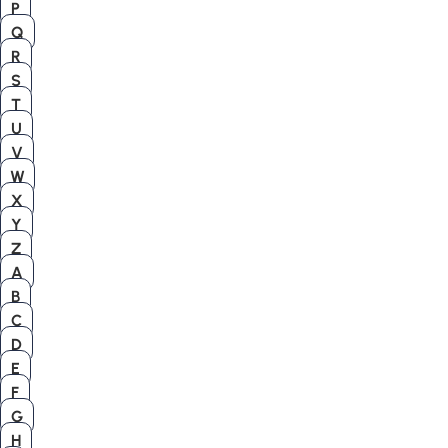
P
Q
R
S
T
U
V
W
X
Y
Z
A
B
C
D
E
F
G
H