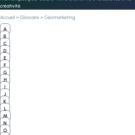
créativité.
Accueil
>
Glossaire
>
Géomarketing
A
B
C
D
E
F
G
H
I
J
K
L
M
N
O