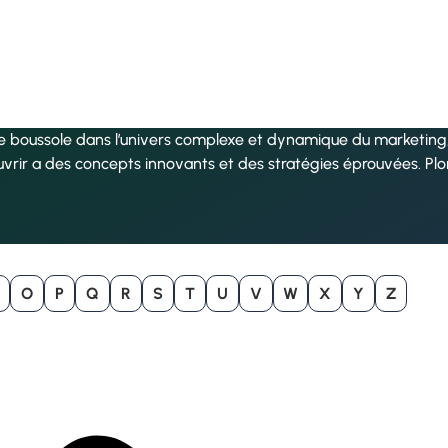
re boussole dans l’univers complexe et dynamique du marketing, 
uvrir a des concepts innovants et des stratégies éprouvées. Pl
O
P
Q
R
S
T
U
V
W
X
Y
Z
B