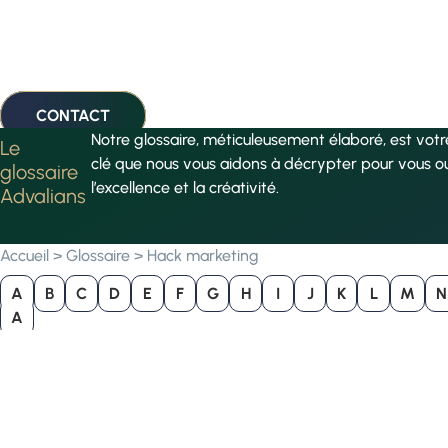
CONTACT
Notre glossaire, méticuleusement élaboré, est vot
Le
clé que nous vous aidons à décrypter pour vous o
glossaire
l’excellence et la créativité.
Advalians
Accueil
>
Glossaire
>
Hack marketing
A
B
C
D
E
F
G
H
I
J
K
L
M
N
A