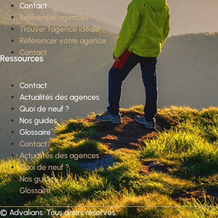
Contact
Référentiel agences
Trouver l’agence idéale
Référencer votre agence
Contact
Ressources
Contact
Actualités des agences
Quoi de neuf ?
Nos guides
Glossaire
Contact
Actualités des agences
Quoi de neuf ?
Nos guides
Glossaire
©
Advalians
. Tous droits réservés.