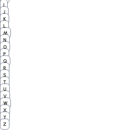
I
J
K
L
M
N
O
P
Q
R
S
T
U
V
W
X
Y
Z