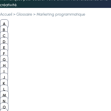
créativité.
Accueil
>
Glossaire
>
Marketing programmatique
A
B
C
D
E
F
G
H
I
J
K
L
M
N
O