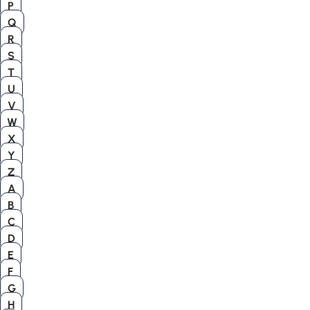
P
Q
R
S
T
U
V
W
X
Y
Z
A
B
C
D
E
F
G
H