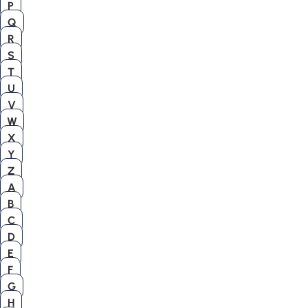
P
Q
R
S
T
U
V
W
X
Y
Z
A
B
C
D
E
F
G
H