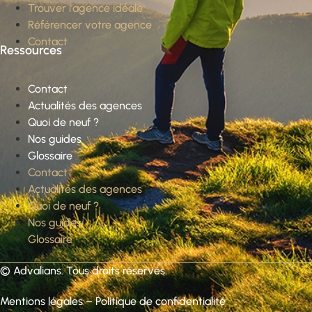
Trouver l’agence idéale
Référencer votre agence
Contact
Ressources
Contact
Actualités des agences
Quoi de neuf ?
Nos guides
Glossaire
Contact
Actualités des agences
Quoi de neuf ?
Nos guides
Glossaire
©
Advalians
. Tous droits réservés.
Mentions légales
–
Politique de confidentialité