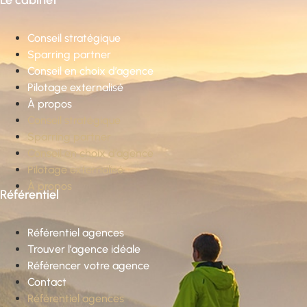
Conseil stratégique
Sparring partner
Conseil en choix d’agence
Pilotage externalisé
À propos
Conseil stratégique
Sparring partner
Conseil en choix d’agence
Pilotage externalisé
À propos
Référentiel
Référentiel agences
Trouver l’agence idéale
Référencer votre agence
Contact
Référentiel agences