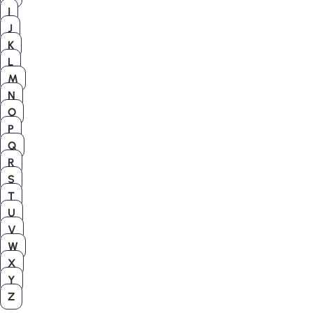
I
J
K
L
M
N
O
P
Q
R
S
T
U
V
W
X
Y
Z