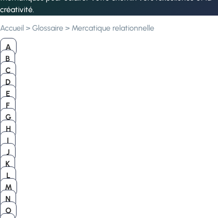
créativité.
Accueil
>
Glossaire
>
Mercatique relationnelle
A
B
C
D
E
F
G
H
I
J
K
L
M
N
O