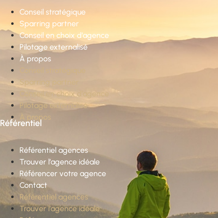
Conseil stratégique
Sparring partner
Conseil en choix d’agence
Pilotage externalisé
À propos
Conseil stratégique
Sparring partner
Conseil en choix d’agence
Pilotage externalisé
À propos
Référentiel
Référentiel agences
Trouver l’agence idéale
Référencer votre agence
Contact
Référentiel agences
Trouver l’agence idéale