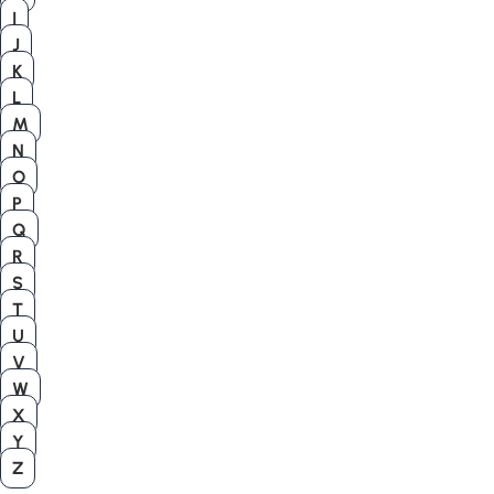
I
J
K
L
M
N
O
P
Q
R
S
T
U
V
W
X
Y
Z