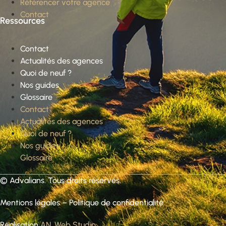
Référencer votre agence
Contact
Ressources
Contact
Actualités des agences
Quoi de neuf ?
Nos guides
Glossaire
Contact
Actualités des agences
Quoi de neuf ?
Nos guides
Glossaire
©
Advalians
. Tous droits réservés.
Mentions légales
–
Politique de confidentialité
Réalisation
AN. Web Studio
.