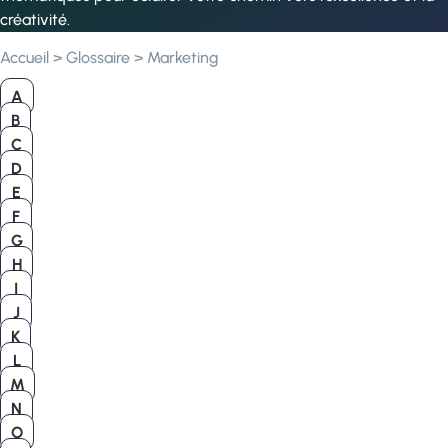
créativité.
Accueil
>
Glossaire
>
Marketing
A
B
C
D
E
F
G
H
I
J
K
L
M
N
O