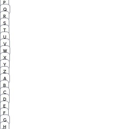
P
Q
R
S
T
U
V
W
X
Y
Z
A
B
C
D
E
F
G
H