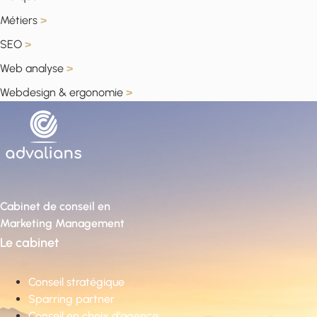
Métiers
>
SEO
>
Web analyse
>
Webdesign & ergonomie
>
Cabinet de conseil en
Marketing Management
Le cabinet
Conseil stratégique
Sparring partner
Conseil en choix d’agence