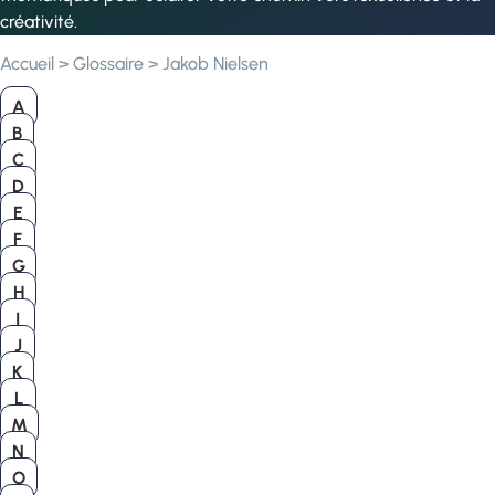
créativité.
Accueil
>
Glossaire
>
Jakob Nielsen
A
B
C
D
E
F
G
H
I
J
K
L
M
N
O