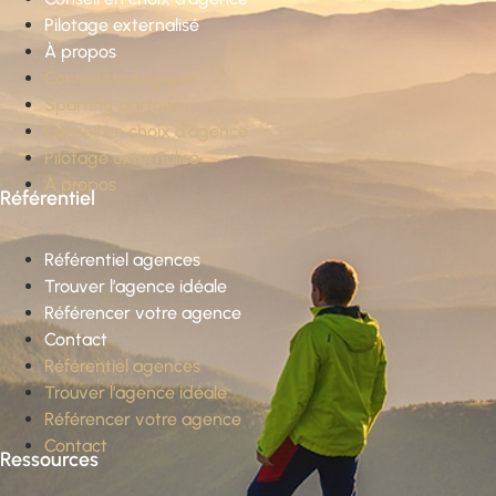
Pilotage externalisé
À propos
Conseil stratégique
Sparring partner
Conseil en choix d’agence
Pilotage externalisé
À propos
Référentiel
Référentiel agences
Trouver l’agence idéale
Référencer votre agence
Contact
Référentiel agences
Trouver l’agence idéale
Référencer votre agence
Contact
Ressources