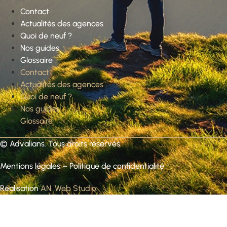
Contact
Actualités des agences
Quoi de neuf ?
Nos guides
Glossaire
Contact
Actualités des agences
Quoi de neuf ?
Nos guides
Glossaire
©
Advalians
. Tous droits réservés.
Mentions légales
–
Politique de confidentialité
Réalisation
AN. Web Studio
.