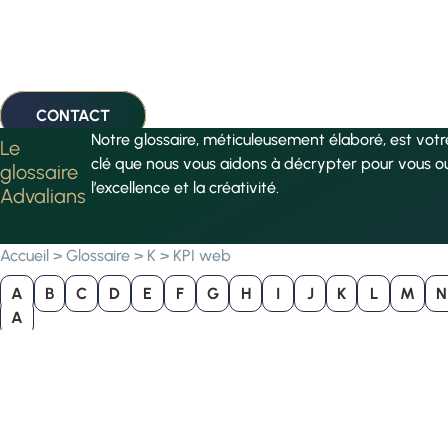
CONTACT
Notre glossaire, méticuleusement élaboré, est vot
Le
clé que nous vous aidons à décrypter pour vous o
glossaire
l’excellence et la créativité.
Advalians
Accueil
>
Glossaire
>
K
>
KPI web
A
B
C
D
E
F
G
H
I
J
K
L
M
N
A