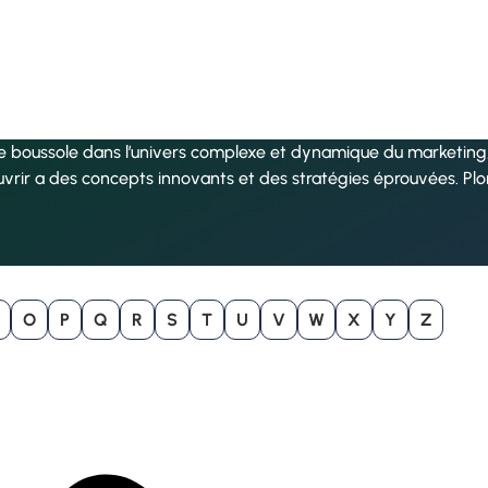
re boussole dans l’univers complexe et dynamique du marketing, 
uvrir a des concepts innovants et des stratégies éprouvées. Pl
O
P
Q
R
S
T
U
V
W
X
Y
Z
B