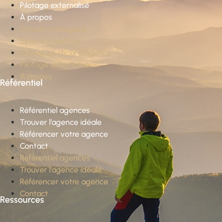
Pilotage externalisé
À propos
Conseil stratégique
Sparring partner
Conseil en choix d’agence
Pilotage externalisé
À propos
Référentiel
Référentiel agences
Trouver l’agence idéale
Référencer votre agence
Contact
Référentiel agences
Trouver l’agence idéale
Référencer votre agence
Contact
Ressources