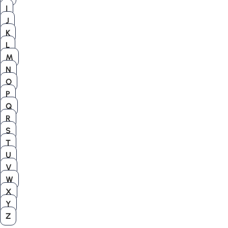
I
J
K
L
M
N
O
P
Q
R
S
T
U
V
W
X
Y
Z