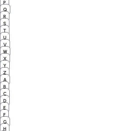
P
Q
R
S
T
U
V
W
X
Y
Z
A
B
C
D
E
F
G
H