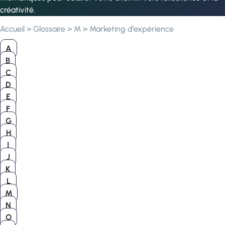
créativité.
Accueil
>
Glossaire
>
M
>
Marketing d’expérience
A
B
C
D
E
F
G
H
I
J
K
L
M
N
O