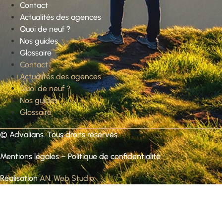
Contact
Actualités des agences
Quoi de neuf ?
Nos guides
Glossaire
Contact
Actualités des agences
Quoi de neuf ?
Nos guides
Glossaire
©
Advalians
. Tous droits réservés.
Mentions légales
–
Politique de confidentialité
Réalisation
AN. Web Studio
.