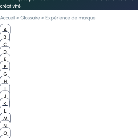
créativité.
Accueil
>
Glossaire
>
Expérience de marque
A
B
C
D
E
F
G
H
I
J
K
L
M
N
O