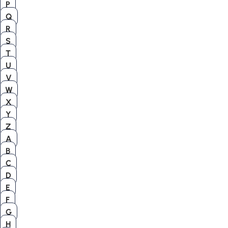
P
Q
R
S
T
U
V
W
X
Y
Z
A
B
C
D
E
F
G
H