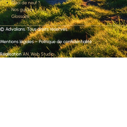
Quoi de neuf ?
Nos guides
Glossaire
©
Advalians
. Tous droits réservés.
Mentions légales
–
Politique de confidentialité
Réalisation
AN. Web Studio
.