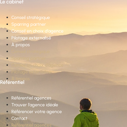
Le cabinet
Conseil stratégique
Sparring partner
Conseil en choix d’agence
Pilotage externalisé
À propos
Conseil stratégique
Sparring partner
Conseil en choix d’agence
Pilotage externalisé
À propos
Référentiel
Référentiel agences
Trouver l’agence idéale
Référencer votre agence
Contact
Référentiel agences