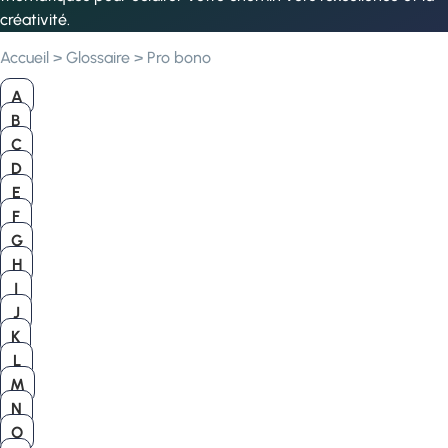
créativité.
Accueil
>
Glossaire
>
Pro bono
A
B
C
D
E
F
G
H
I
J
K
L
M
N
O