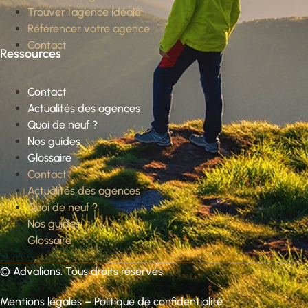
Trouver l’agence idéale
Référencer votre agence
Contact
Ressources
Contact
Actualités des agences
Quoi de neuf ?
Nos guides
Glossaire
Contact
Actualités des agences
Quoi de neuf ?
Nos guides
Glossaire
©
Advalians
. Tous droits réservés.
Mentions légales
–
Politique de confidentialité