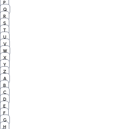
P
Q
R
S
T
U
V
W
X
Y
Z
A
B
C
D
E
F
G
H