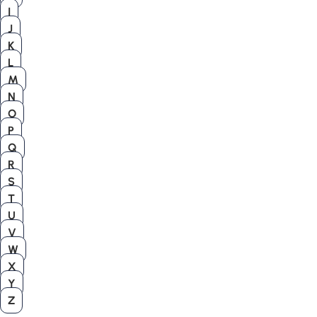
I
J
K
L
M
N
O
P
Q
R
S
T
U
V
W
X
Y
Z