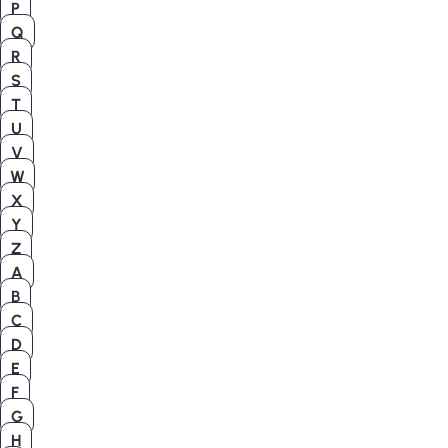
P
Q
R
S
T
U
V
W
X
Y
Z
A
B
C
D
E
F
G
H