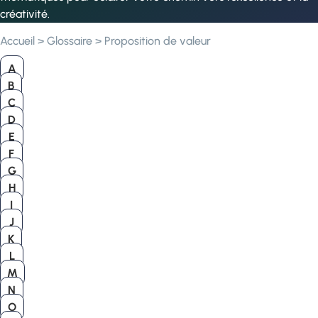
créativité.
Accueil
>
Glossaire
>
Proposition de valeur
A
B
C
D
E
F
G
H
I
J
K
L
M
N
O