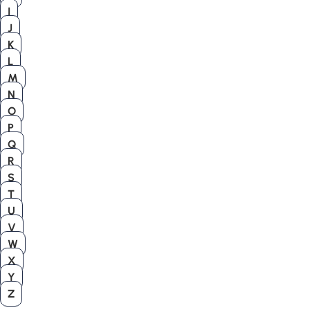
I
J
K
L
M
N
O
P
Q
R
S
T
U
V
W
X
Y
Z