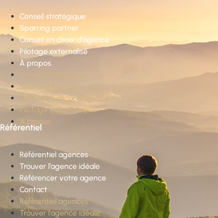
Conseil stratégique
Sparring partner
Conseil en choix d’agence
Pilotage externalisé
À propos
Conseil stratégique
Sparring partner
Conseil en choix d’agence
Pilotage externalisé
À propos
Référentiel
Référentiel agences
Trouver l’agence idéale
Référencer votre agence
Contact
Référentiel agences
Trouver l’agence idéale