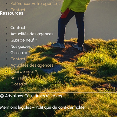
Référencer votre agence
Contact
Ressources
Contact
Actualités des agences
Quoi de neuf ?
Nos guides
Glossaire
Contact
Actualités des agences
Quoi de neuf ?
Nos guides
Glossaire
©
Advalians
. Tous droits réservés.
Mentions légales
–
Politique de confidentialité