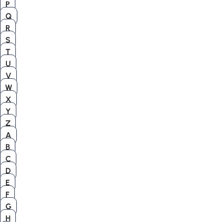
P
Q
R
S
T
U
V
W
X
Y
Z
A
B
C
D
E
F
G
H