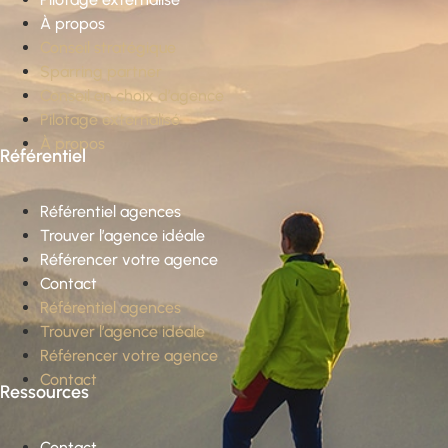
À propos
Conseil stratégique
Sparring partner
Conseil en choix d’agence
Pilotage externalisé
À propos
Référentiel
Référentiel agences
Trouver l’agence idéale
Référencer votre agence
Contact
Référentiel agences
Trouver l’agence idéale
Référencer votre agence
Contact
Ressources
Contact