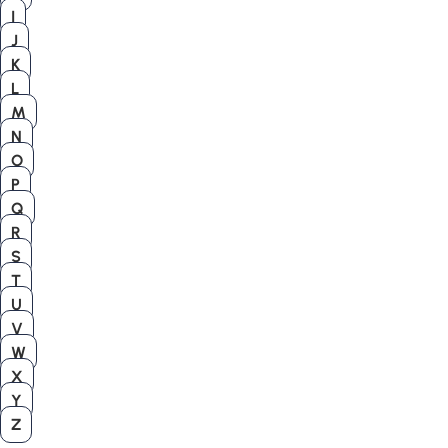
I
J
K
L
M
N
O
P
Q
R
S
T
U
V
W
X
Y
Z