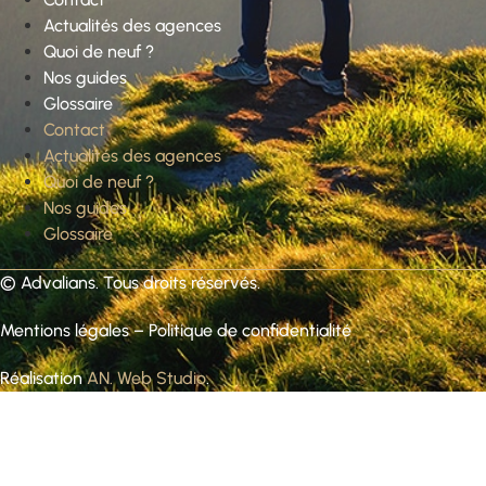
Actualités des agences
Quoi de neuf ?
Nos guides
Glossaire
Contact
Actualités des agences
Quoi de neuf ?
Nos guides
Glossaire
©
Advalians
. Tous droits réservés.
Mentions légales
–
Politique de confidentialité
Réalisation
AN. Web Studio
.