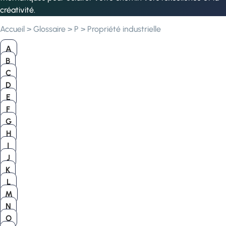
créativité.
Accueil
>
Glossaire
>
P
>
Propriété industrielle
A
B
C
D
E
F
G
H
I
J
K
L
M
N
O