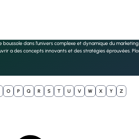
re boussole dans l’univers complexe et dynamique du marketing, 
uvrir a des concepts innovants et des stratégies éprouvées. Pl
O
P
Q
R
S
T
U
V
W
X
Y
Z
B