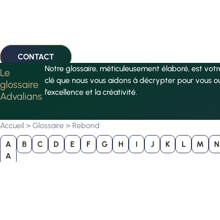
CONTACT
Notre glossaire, méticuleusement élaboré, est vot
Le
clé que nous vous aidons à décrypter pour vous o
glossaire
l’excellence et la créativité.
Advalians
Accueil
>
Glossaire
>
Rebond
A
B
C
D
E
F
G
H
I
J
K
L
M
N
A