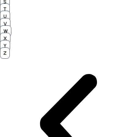
S
T
U
V
W
X
Y
Z