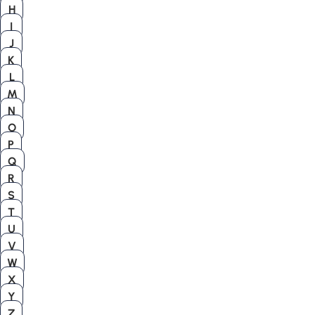
H
I
J
K
L
M
N
O
P
Q
R
S
T
U
V
W
X
Y
Z