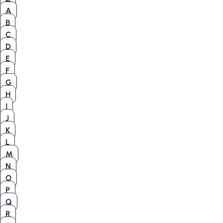
A
B
C
D
E
F
G
H
I
J
K
L
M
N
O
P
Q
R