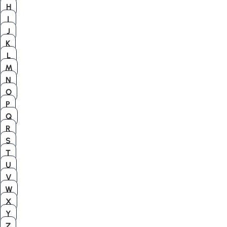
H
I
J
K
L
M
N
O
P
Q
R
S
T
U
V
W
X
Y
Z