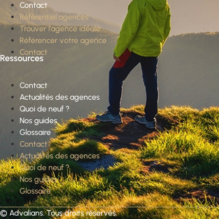
Contact
Référentiel agences
Trouver l’agence idéale
Référencer votre agence
Contact
Ressources
Contact
Actualités des agences
Quoi de neuf ?
Nos guides
Glossaire
Contact
Actualités des agences
Quoi de neuf ?
Nos guides
Glossaire
©
Advalians
. Tous droits réservés.