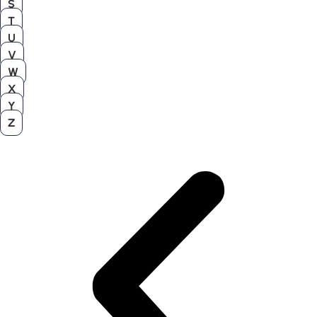
S
T
U
V
W
X
Y
Z