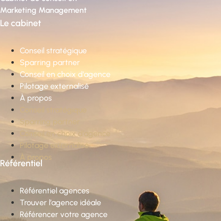
Marketing Management
Le cabinet
Conseil stratégique
Sparring partner
Conseil en choix d’agence
Pilotage externalisé
À propos
Conseil stratégique
Sparring partner
Conseil en choix d’agence
Pilotage externalisé
À propos
Référentiel
Référentiel agences
Trouver l’agence idéale
Référencer votre agence