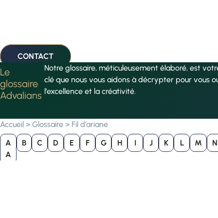
CONTACT
Notre glossaire, méticuleusement élaboré, est vot
Le
clé que nous vous aidons à décrypter pour vous o
glossaire
l’excellence et la créativité.
Advalians
Accueil
>
Glossaire
>
Fil d’ariane
A
B
C
D
E
F
G
H
I
J
K
L
M
N
A