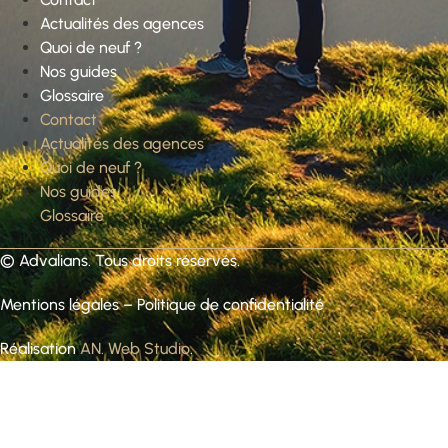
Actualités des agences
Quoi de neuf ?
Nos guides
Glossaire
Contact
Actualités des agences
Quoi de neuf ?
Nos guides
Glossaire
©
Advalians
. Tous droits réservés.
Mentions légales
–
Politique de confidentialité
Réalisation
AN. Web Studio
.