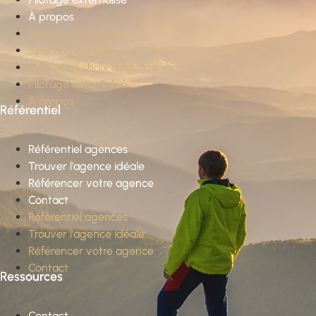
À propos
Conseil stratégique
Sparring partner
Conseil en choix d’agence
Pilotage externalisé
À propos
Référentiel
Référentiel agences
Trouver l’agence idéale
Référencer votre agence
Contact
Référentiel agences
Trouver l’agence idéale
Référencer votre agence
Contact
Ressources
Contact