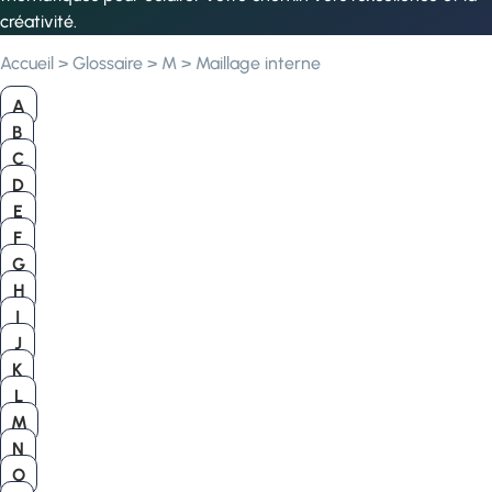
créativité.
Accueil
>
Glossaire
>
M
>
Maillage interne
A
B
C
D
E
F
G
H
I
J
K
L
M
N
O