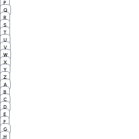
P
Q
R
S
T
U
V
W
X
Y
Z
A
B
C
D
E
F
G
H