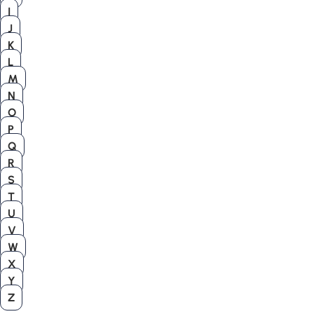
I
J
K
L
M
N
O
P
Q
R
S
T
U
V
W
X
Y
Z