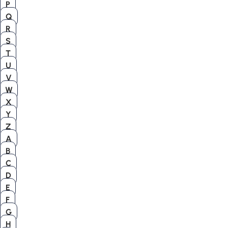
P
Q
R
S
T
U
V
W
X
Y
Z
A
B
C
D
E
F
G
H