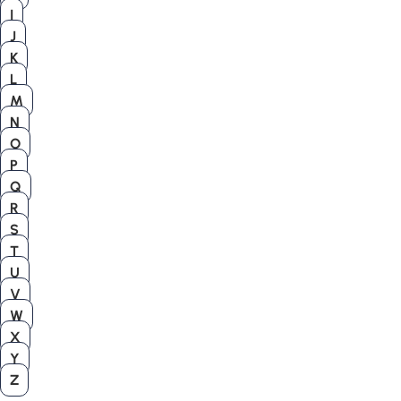
I
J
K
L
M
N
O
P
Q
R
S
T
U
V
W
X
Y
Z