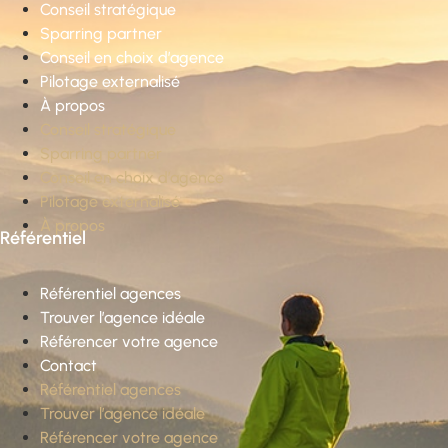
Conseil stratégique
Sparring partner
Conseil en choix d’agence
Pilotage externalisé
À propos
Conseil stratégique
Sparring partner
Conseil en choix d’agence
Pilotage externalisé
À propos
Référentiel
Référentiel agences
Trouver l’agence idéale
Référencer votre agence
Contact
Référentiel agences
Trouver l’agence idéale
Référencer votre agence