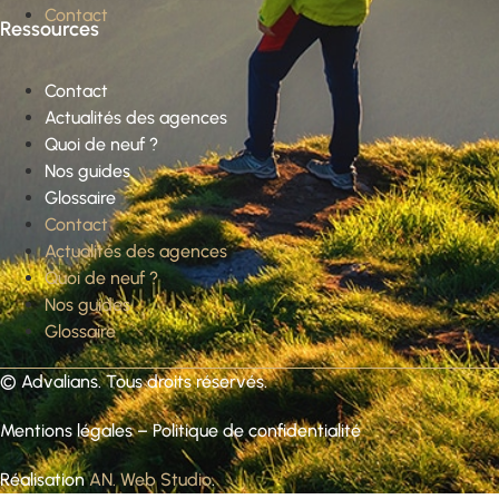
Contact
Ressources
Contact
Actualités des agences
Quoi de neuf ?
Nos guides
Glossaire
Contact
Actualités des agences
Quoi de neuf ?
Nos guides
Glossaire
©
Advalians
. Tous droits réservés.
Mentions légales
–
Politique de confidentialité
Réalisation
AN. Web Studio
.