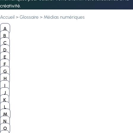
créativité.
Accueil
>
Glossaire
>
Médias numériques
A
B
C
D
E
F
G
H
I
J
K
L
M
N
O