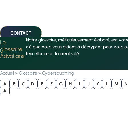
CONTACT
Notre glossaire, méticuleusement élaboré, est vot
Le
clé que nous vous aidons à décrypter pour vous o
glossaire
l’excellence et la créativité.
Advalians
Accueil
>
Glossaire
>
Cybersquatting
A
B
C
D
E
F
G
H
I
J
K
L
M
N
A