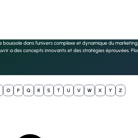
re boussole dans l’univers complexe et dynamique du marketing, 
uvrir a des concepts innovants et des stratégies éprouvées. Pl
O
P
Q
R
S
T
U
V
W
X
Y
Z
B