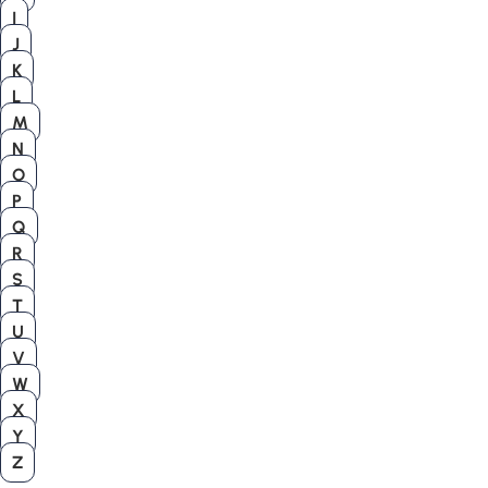
I
J
K
L
M
N
O
P
Q
R
S
T
U
V
W
X
Y
Z