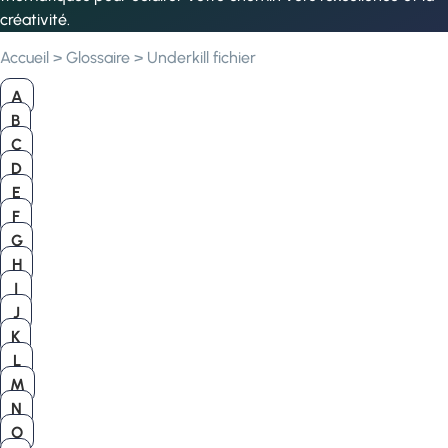
créativité.
Accueil
>
Glossaire
>
Underkill fichier
A
B
C
D
E
F
G
H
I
J
K
L
M
N
O