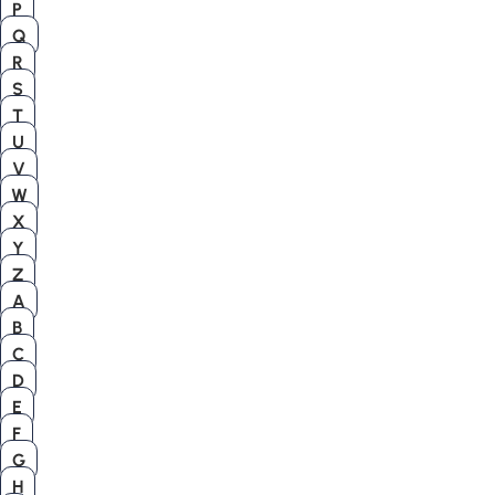
P
Q
R
S
T
U
V
W
X
Y
Z
A
B
C
D
E
F
G
H