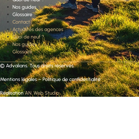
Nos guides
Glossaire
Contact
Actualités des agences
Quoi de neuf ?
Nos guides
Glossaire
©
Advalians
. Tous droits réservés.
Mentions légales
–
Politique de confidentialité
Réalisation
AN. Web Studio
.