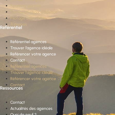
Sparring partner
Conseil en choix d’agence
Pilotage externalisé
À propos
Référentiel
Référentiel agences
Trouver l’agence idéale
Référencer votre agence
Contact
Référentiel agences
Trouver l’agence idéale
Référencer votre agence
Contact
Ressources
Contact
Actualités des agences
Quoi de neuf ?