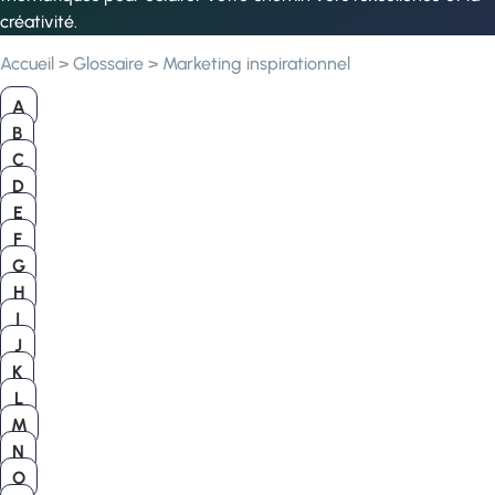
créativité.
Accueil
>
Glossaire
>
Marketing inspirationnel
A
B
C
D
E
F
G
H
I
J
K
L
M
N
O