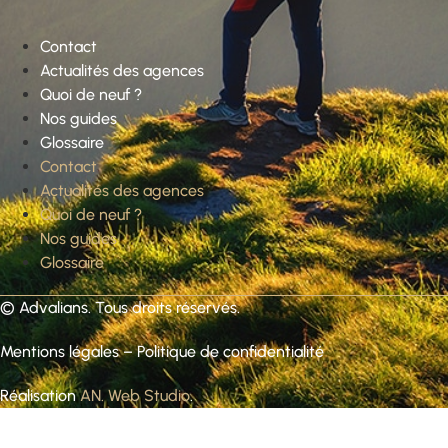
Contact
Actualités des agences
Quoi de neuf ?
Nos guides
Glossaire
Contact
Actualités des agences
Quoi de neuf ?
Nos guides
Glossaire
©
Advalians
. Tous droits réservés.
Mentions légales
–
Politique de confidentialité
Réalisation
AN. Web Studio
.