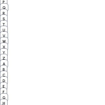
P
Q
R
S
T
U
V
W
X
Y
Z
A
B
C
D
E
F
G
H