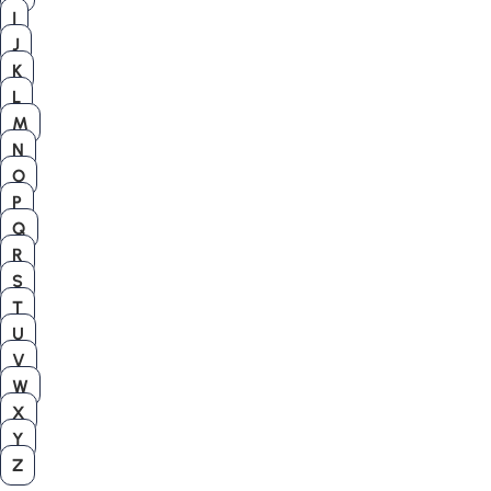
I
J
K
L
M
N
O
P
Q
R
S
T
U
V
W
X
Y
Z