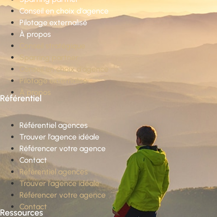
Conseil en choix d’agence
Pilotage externalisé
À propos
Conseil stratégique
Sparring partner
Conseil en choix d’agence
Pilotage externalisé
À propos
Référentiel
Référentiel agences
Trouver l’agence idéale
Référencer votre agence
Contact
Référentiel agences
Trouver l’agence idéale
Référencer votre agence
Contact
Ressources