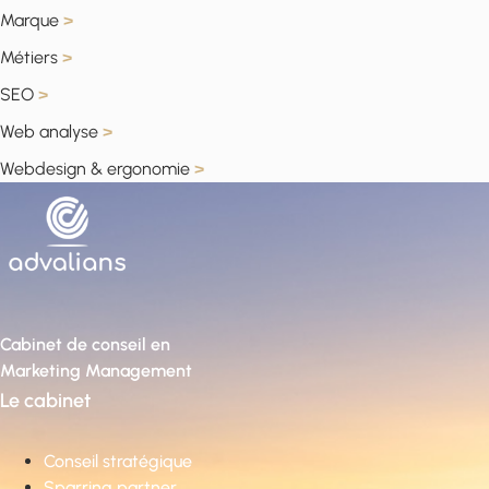
Marque
>
Métiers
>
SEO
>
Web analyse
>
Webdesign & ergonomie
>
Cabinet de conseil en
Marketing Management
Le cabinet
Conseil stratégique
Sparring partner