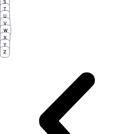
S
T
U
V
W
X
Y
Z