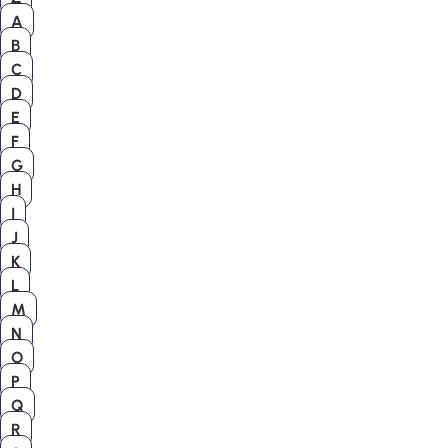
A
B
C
D
E
F
G
H
I
J
K
L
M
N
O
P
Q
R