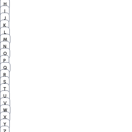
H
I
J
K
L
M
N
O
P
Q
R
S
T
U
V
W
X
Y
Z