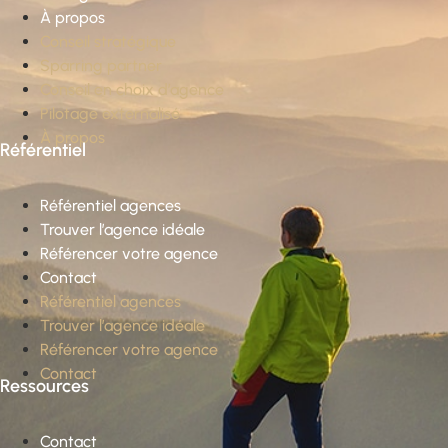
À propos
Conseil stratégique
Sparring partner
Conseil en choix d’agence
Pilotage externalisé
À propos
Référentiel
Référentiel agences
Trouver l’agence idéale
Référencer votre agence
Contact
Référentiel agences
Trouver l’agence idéale
Référencer votre agence
Contact
Ressources
Contact