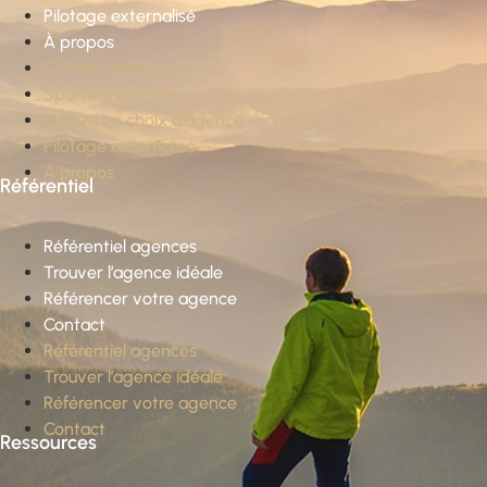
Pilotage externalisé
À propos
Conseil stratégique
Sparring partner
Conseil en choix d’agence
Pilotage externalisé
À propos
Référentiel
Référentiel agences
Trouver l’agence idéale
Référencer votre agence
Contact
Référentiel agences
Trouver l’agence idéale
Référencer votre agence
Contact
Ressources