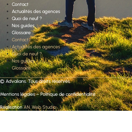
Contact
Actualités des agences
Quoi de neuf ?
Nos guides
Glossaire
Contact
Actualités des agences
Quoi de neuf ?
Nos guides
Glossaire
©
Advalians
. Tous droits réservés.
Mentions légales
–
Politique de confidentialité
Réalisation
AN. Web Studio
.