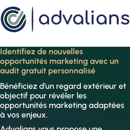
Aller
au
contenu
Identifiez de nouvelles
opportunités marketing avec un
audit gratuit personnalisé
Bénéficiez d’un regard extérieur et
objectif pour révéler les
opportunités marketing adaptées
à vos enjeux.
Advalians vous propose une