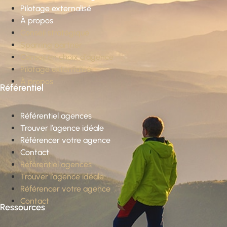
Pilotage externalisé
À propos
Conseil stratégique
Sparring partner
Conseil en choix d’agence
Pilotage externalisé
À propos
Référentiel
Référentiel agences
Trouver l’agence idéale
Référencer votre agence
Contact
Référentiel agences
Trouver l’agence idéale
Référencer votre agence
Contact
Ressources