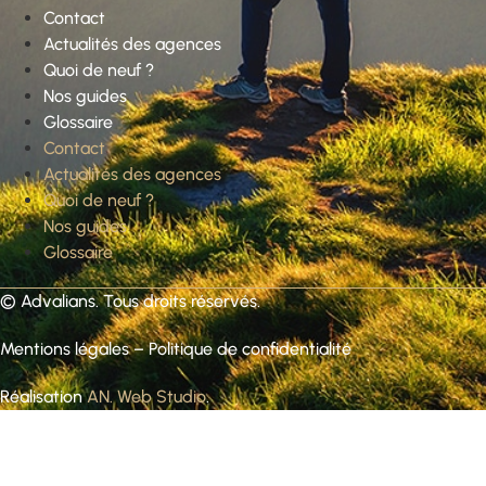
Contact
Actualités des agences
Quoi de neuf ?
Nos guides
Glossaire
Contact
Actualités des agences
Quoi de neuf ?
Nos guides
Glossaire
©
Advalians
. Tous droits réservés.
Mentions légales
–
Politique de confidentialité
Réalisation
AN. Web Studio
.