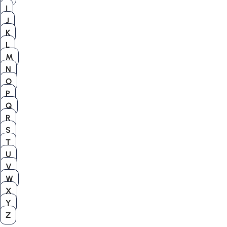
I
J
K
L
M
N
O
P
Q
R
S
T
U
V
W
X
Y
Z