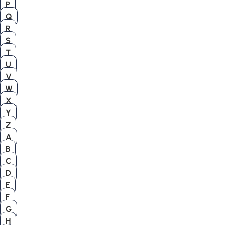
P
Q
R
S
T
U
V
W
X
Y
Z
A
B
C
D
E
F
G
H