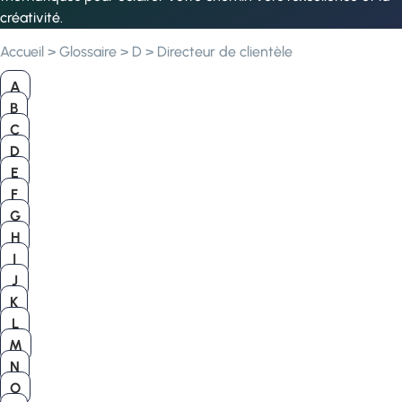
créativité.
Accueil
>
Glossaire
>
D
>
Directeur de clientèle
A
B
C
D
E
F
G
H
I
J
K
L
M
N
O