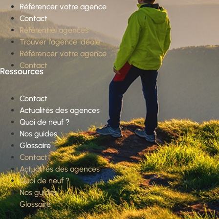
Référencer votre agence
Contact
Référentiel agences
Trouver l’agence idéale
Référencer votre agence
Contact
Ressources
Contact
Actualités des agences
Quoi de neuf ?
Nos guides
Glossaire
Contact
Actualités des agences
Quoi de neuf ?
Nos guides
Glossaire