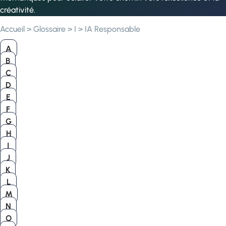
créativité.
Accueil
>
Glossaire
>
I
>
IA Responsable
A
B
C
D
E
F
G
H
I
J
K
L
M
N
O