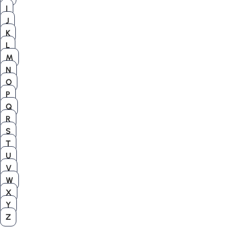
I
J
K
L
M
N
O
P
Q
R
S
T
U
V
W
X
Y
Z