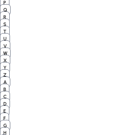
P
Q
R
S
T
U
V
W
X
Y
Z
A
B
C
D
E
F
G
H