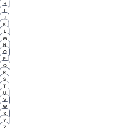
H
I
J
K
L
M
N
O
P
Q
R
S
T
U
V
W
X
Y
Z