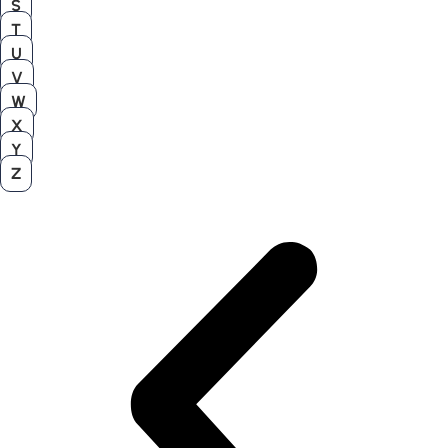
S
T
U
V
W
X
Y
Z