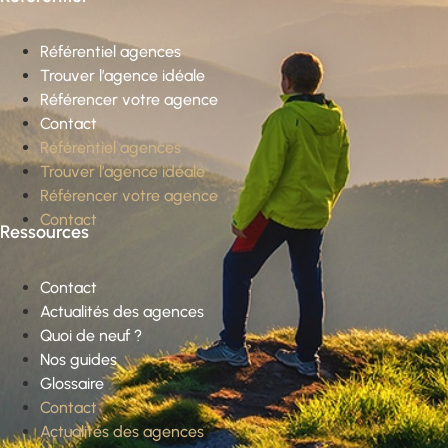
Référentiel agences
Trouver l’agence idéale
Référencer votre agence
Contact
Référentiel agences
Trouver l’agence idéale
Référencer votre agence
Contact
Ressources
Contact
Actualités des agences
Quoi de neuf ?
Nos guides
Glossaire
Contact
Actualités des agences