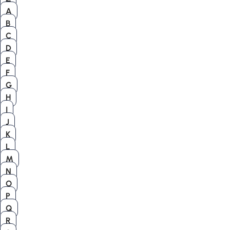
A
B
C
D
E
F
G
H
I
J
K
L
M
N
O
P
Q
R