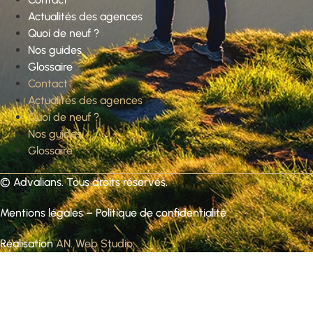
Actualités des agences
Quoi de neuf ?
Nos guides
Glossaire
Contact
Actualités des agences
Quoi de neuf ?
Nos guides
Glossaire
©
Advalians
. Tous droits réservés.
Mentions légales
–
Politique de confidentialité
Réalisation
AN. Web Studio
.