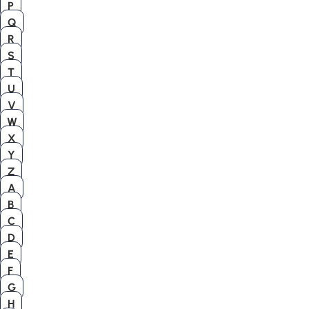
P
Q
R
S
T
U
V
W
X
Y
Z
A
B
C
D
E
F
G
H