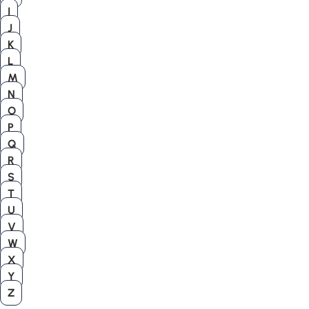
I
J
K
L
M
N
O
P
Q
R
S
T
U
V
W
X
Y
Z