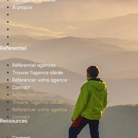
À propos
Conseil stratégique
Sparring partner
Conseil en choix d’agence
Pilotage externalisé
À propos
Référentiel
Référentiel agences
Trouver l’agence idéale
Référencer votre agence
Contact
Référentiel agences
Trouver l’agence idéale
Référencer votre agence
Contact
Ressources
Contact