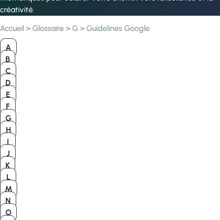
créativité.
Accueil
>
Glossaire
>
G
>
Guidelines Google
A
B
C
D
E
F
G
H
I
J
K
L
M
N
O