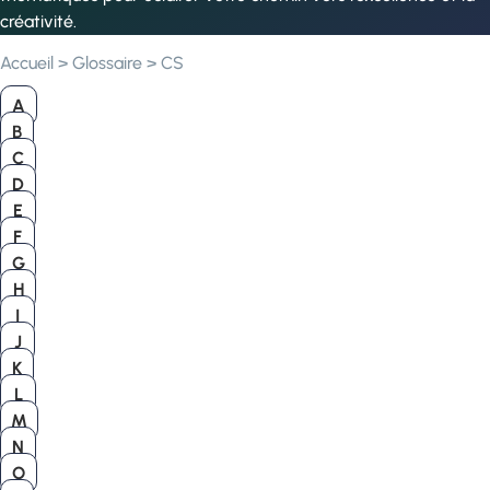
créativité.
Accueil
>
Glossaire
>
CS
A
B
C
D
E
F
G
H
I
J
K
L
M
N
O