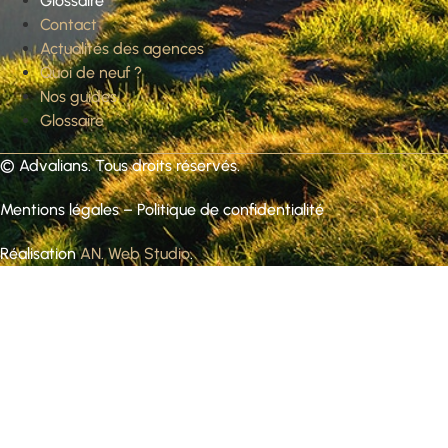
Glossaire
Contact
Actualités des agences
Quoi de neuf ?
Nos guides
Glossaire
©
Advalians
. Tous droits réservés.
Mentions légales
–
Politique de confidentialité
Réalisation
AN. Web Studio
.