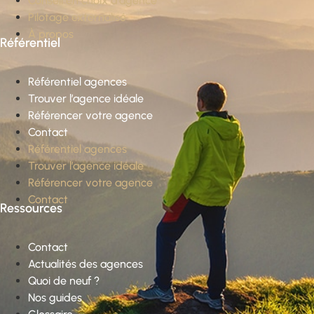
Conseil en choix d’agence
Pilotage externalisé
À propos
Référentiel
Référentiel agences
Trouver l’agence idéale
Référencer votre agence
Contact
Référentiel agences
Trouver l’agence idéale
Référencer votre agence
Contact
Ressources
Contact
Actualités des agences
Quoi de neuf ?
Nos guides