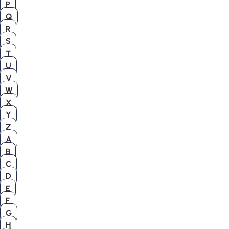
P
Q
R
S
T
U
V
W
X
Y
Z
A
B
C
D
E
F
G
H