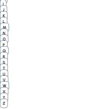
I
J
K
L
M
N
O
P
Q
R
S
T
U
V
W
X
Y
Z