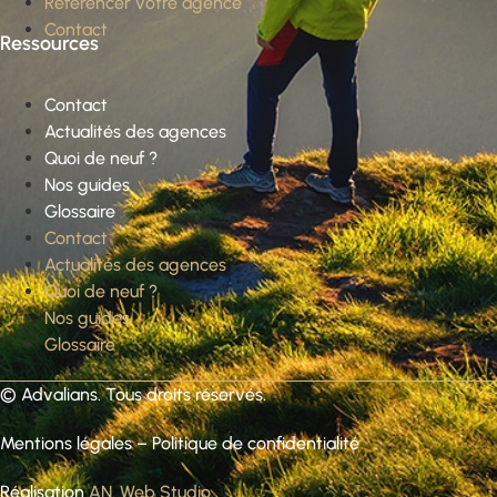
Référencer votre agence
Contact
Ressources
Contact
Actualités des agences
Quoi de neuf ?
Nos guides
Glossaire
Contact
Actualités des agences
Quoi de neuf ?
Nos guides
Glossaire
©
Advalians
. Tous droits réservés.
Mentions légales
–
Politique de confidentialité
Réalisation
AN. Web Studio
.