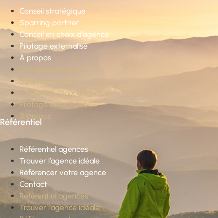
Conseil stratégique
Sparring partner
Conseil en choix d’agence
Pilotage externalisé
À propos
Conseil stratégique
Sparring partner
Conseil en choix d’agence
Pilotage externalisé
À propos
Référentiel
Référentiel agences
Trouver l’agence idéale
Référencer votre agence
Contact
Référentiel agences
Trouver l’agence idéale