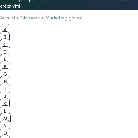
créativité.
Accueil
>
Glossaire
>
Marketing glocal
A
B
C
D
E
F
G
H
I
J
K
L
M
N
O