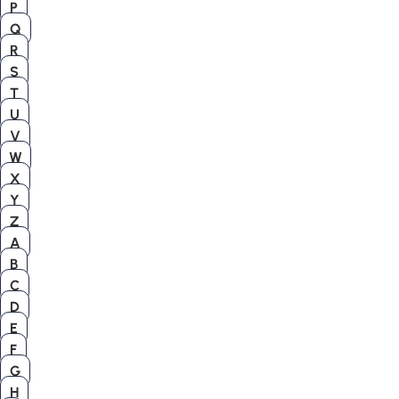
P
Q
R
S
T
U
V
W
X
Y
Z
A
B
C
D
E
F
G
H