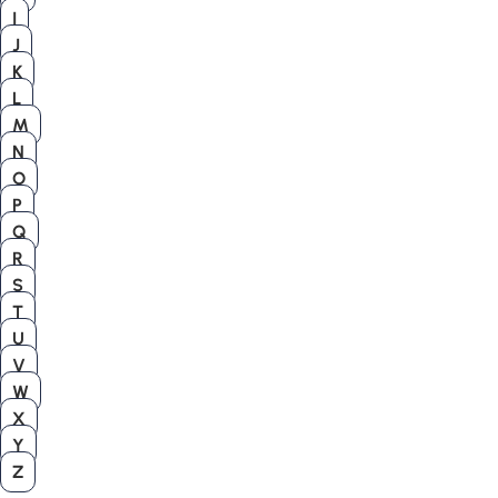
I
J
K
L
M
N
O
P
Q
R
S
T
U
V
W
X
Y
Z