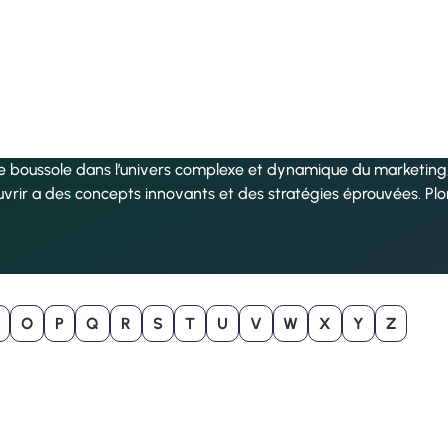
re boussole dans l’univers complexe et dynamique du marketing, 
uvrir a des concepts innovants et des stratégies éprouvées. Pl
O
P
Q
R
S
T
U
V
W
X
Y
Z
B