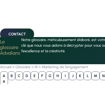
CONTACT
Notre glossaire, méticuleusement élaboré, est vot
Le
clé que nous vous aidons à décrypter pour vous o
glossaire
l’excellence et la créativité.
Advalians
Accueil
>
Glossaire
>
M
>
Marketing de l’engagement
A
B
C
D
E
F
G
H
I
J
K
L
M
N
A