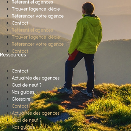
Référentiel agences
Trouver l’agence idéale
Référencer votre agence
Contact
Référentiel agences
Trouver l’agence idéale
Référencer votre agence
Contact
Ressources
Contact
Actualités des agences
Quoi de neuf ?
Nos guides
Glossaire
Contact
Actualités des agences
Quoi de neuf ?
Nos guides