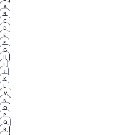
A
B
C
D
E
F
G
H
I
J
K
L
M
N
O
P
Q
R