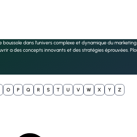
re boussole dans l’univers complexe et dynamique du marketing, 
uvrir a des concepts innovants et des stratégies éprouvées. Pl
O
P
Q
R
S
T
U
V
W
X
Y
Z
B