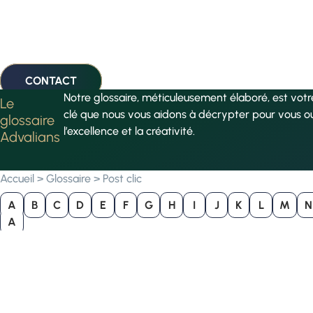
CONTACT
Notre glossaire, méticuleusement élaboré, est vot
Le
clé que nous vous aidons à décrypter pour vous o
glossaire
l’excellence et la créativité.
Advalians
Accueil
>
Glossaire
>
Post clic
A
B
C
D
E
F
G
H
I
J
K
L
M
N
A