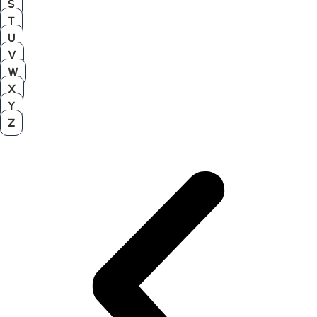
S
T
U
V
W
X
Y
Z