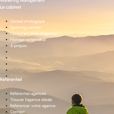
Marketing Management
Le cabinet
Conseil stratégique
Sparring partner
Conseil en choix d’agence
Pilotage externalisé
À propos
Conseil stratégique
Sparring partner
Conseil en choix d’agence
Pilotage externalisé
À propos
Référentiel
Référentiel agences
Trouver l’agence idéale
Référencer votre agence
Contact