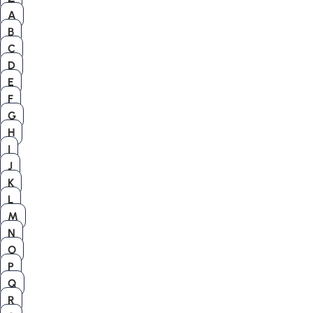
A
B
C
D
E
F
G
H
I
J
K
L
M
N
O
P
Q
R