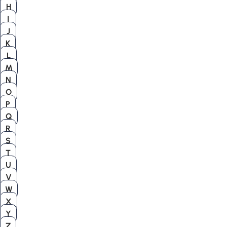
H
I
J
K
L
M
N
O
P
Q
R
S
T
U
V
W
X
Y
Z