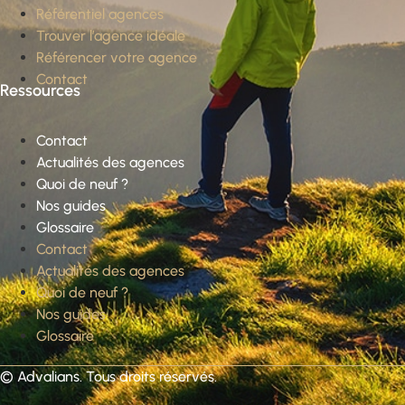
Référentiel agences
Trouver l’agence idéale
Référencer votre agence
Contact
Ressources
Contact
Actualités des agences
Quoi de neuf ?
Nos guides
Glossaire
Contact
Actualités des agences
Quoi de neuf ?
Nos guides
Glossaire
©
Advalians
. Tous droits réservés.