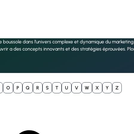
re boussole dans l’univers complexe et dynamique du marketing, 
uvrir a des concepts innovants et des stratégies éprouvées. Pl
O
P
Q
R
S
T
U
V
W
X
Y
Z
B