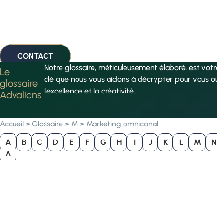
CONTACT
Notre glossaire, méticuleusement élaboré, est vot
Le
clé que nous vous aidons à décrypter pour vous o
glossaire
l’excellence et la créativité.
Advalians
Accueil
>
Glossaire
>
M
>
Marketing omnicanal
A
B
C
D
E
F
G
H
I
J
K
L
M
N
A